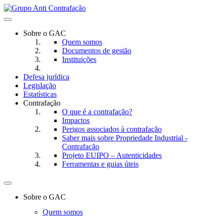
Toggle
navigation
Sobre o GAC
Quem somos
Documentos de gestão
Instituições
Defesa jurídica
Legislação
Estatísticas
Contrafação
O que é a contrafação?
Impactos
Perigos associados à contrafação
Saber mais sobre Propriedade Industrial -
Contrafação
Projeto EUIPO – Autenticidades
Ferramentas e guias úteis
Toggle
navigation
Sobre o GAC
Quem somos